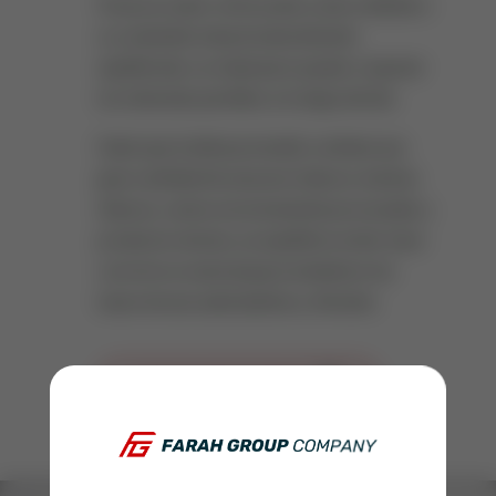
Posee un sabor refrescante y único debido a
su contenido mineral naturalmente
equilibrado y es ideal para ayudar a reponer
los minerales perdidos a lo largo del día.
Dado que la dieta promedio contiene una
gran cantidad de azúcares blancos, harinas
blancas, carnes excesivamente procesadas y
productos lácteos, un equilibrio ácido-base
correcto es esencial para establecer las
bases de una salud óptima y vibrante.
VER EN INSTAGRAM