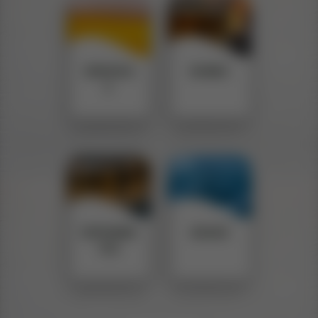
CERVEZA
RONES
S
ESPUMAN
AGUAS
TES