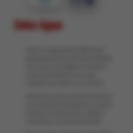
Saka Agua
SAKA es un agua alcalina 100% natural
galardonada, que proviene de un manantial
puro, remoto y protegido. Es una fuente
especial de verdadera frescura que
estimulará tus sentidos y tu ser interior.
SAKA tiene un alto nivel de pH de 8,22 que
está naturalmente enriquecido con muchos
minerales, incluyendo calcio, magnesio,
bicarbonatos y un bajo nivel de sodio.