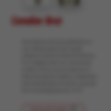
Cavalier Brut
Vino espumoso de Francia elaborado con
uvas cuidadosamente seleccionadas
mediante el método de doble fermentación.
Por su elegante sabor seco y aroma a pan
tostado y cítricos, este vino espumoso es
ideal como aperitivo. Además, complementa
perfectamente platos de marisco o pescado.
Servir a una temperatura de +6–8 °C.
VER EN INSTAGRAM