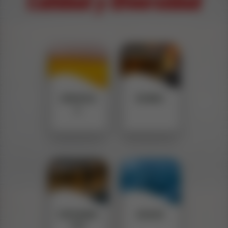
CERVEZA
RONES
S
ESPUMAN
AGUAS
TES