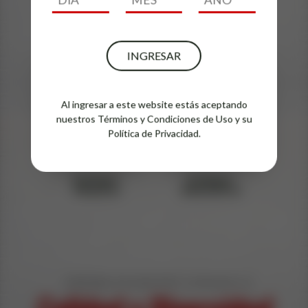
Houssy
9,0 Original
Coconut Jugo
Strong
INGRESAR
Al ingresar a este website estás aceptando
nuestros
Términos y Condiciones de Uso
y su
Política de Privacidad.
Erdinger
Erdinger
Pikantus
Alkoholfrei
EXPLORA EN NUESTRO CATÁLOGO LA
Calidad y Diversidad