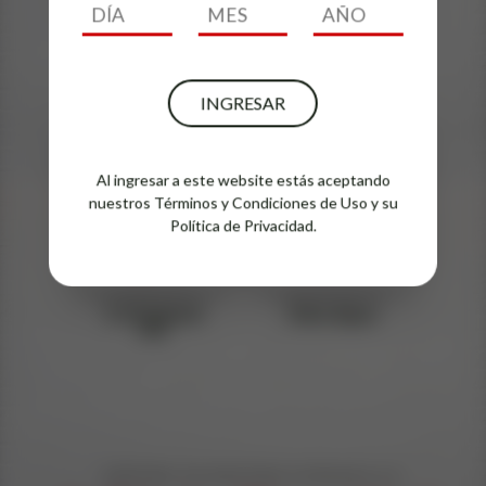
Cihuatán
5,0 Original
Indigo
Craft
INGRESAR
Al ingresar a este website estás aceptando
nuestros
Términos y Condiciones de Uso
y su
Política de Privacidad.
5,0 Original
Saka Agua
Pils
EXPLORA EN NUESTRO CATÁLOGO LA