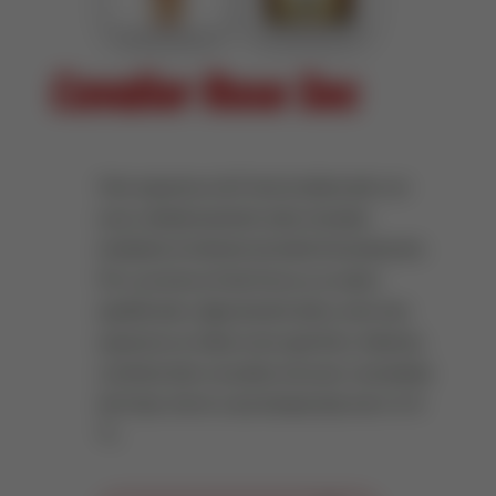
Cavalier Rose Sec
Vino espumoso de Francia elaborado con
uvas cuidadosamente seleccionadas
mediante el método de doble fermentación.
Por su aroma a fruta fresca y su sabor
equilibrado y ligeramente dulce, este vino
espumoso es ideal como aperitivo. Además,
combina bien con platos de aves o ensaladas
de frutas. Servir a una temperatura de +6–8
°C.