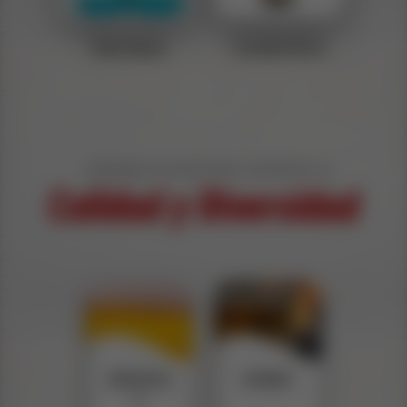
Saka Agua
Cavalier Brut
EXPLORA EN NUESTRO CATÁLOGO LA
Calidad y Diversidad
CERVEZA
RONES
S